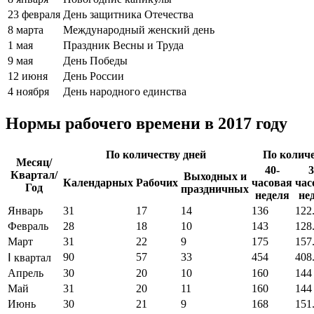
23 февраля
День защитника Отечества
8 марта
Международный женский день
1 мая
Праздник Весны и Труда
9 мая
День Победы
12 июня
День России
4 ноября
День народного единства
Нормы рабочего времени в 2017 году
По количеству дней
По количе
Месяц/
40-
3
Квартал/
Выходных и
Календарных
Рабочих
часовая
час
Год
праздничных
неделя
не
Январь
31
17
14
136
122
Февраль
28
18
10
143
128
Март
31
22
9
175
157
90
57
33
454
408
Ⅰ квартал
Апрель
30
20
10
160
144
Май
31
20
11
160
144
Июнь
30
21
9
168
151