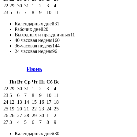
22
29
30
31
1
2
3
4
23
5
6
7
8
9
10
11
Календарных дней
31
Рабочих дней
20
Выходных и праздничных
11
40-часовая неделя
160
36-часовая неделя
144
24-часовая неделя
96
Июнь
Пн
Вт
Ср
Чт
Пт
Сб
Вс
22
29
30
31
1
2
3
4
23
5
6
7
8
9
10
11
24
12
13
14
15
16
17
18
25
19
20
21
22
23
24
25
26
26
27
28
29
30
1
2
27
3
4
5
6
7
8
9
Календарных дней
30