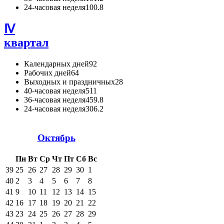
24-часовая неделя
100.8
Ⅳ
квартал
Календарных дней
92
Рабочих дней
64
Выходных и праздничных
28
40-часовая неделя
511
36-часовая неделя
459.8
24-часовая неделя
306.2
Октябрь
Пн
Вт
Ср
Чт
Пт
Сб
Вс
39
25
26
27
28
29
30
1
40
2
3
4
5
6
7
8
41
9
10
11
12
13
14
15
42
16
17
18
19
20
21
22
43
23
24
25
26
27
28
29