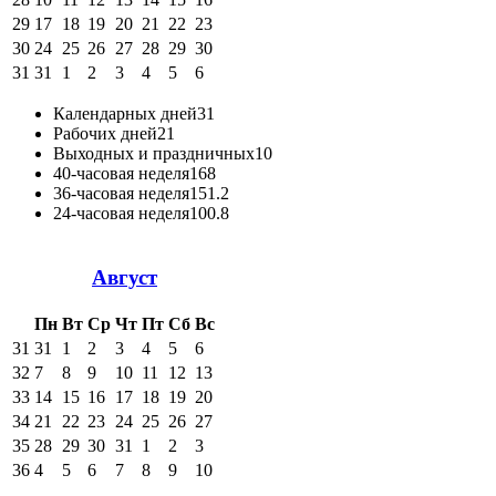
29
17
18
19
20
21
22
23
30
24
25
26
27
28
29
30
31
31
1
2
3
4
5
6
Календарных дней
31
Рабочих дней
21
Выходных и праздничных
10
40-часовая неделя
168
36-часовая неделя
151.2
24-часовая неделя
100.8
Август
Пн
Вт
Ср
Чт
Пт
Сб
Вс
31
31
1
2
3
4
5
6
32
7
8
9
10
11
12
13
33
14
15
16
17
18
19
20
34
21
22
23
24
25
26
27
35
28
29
30
31
1
2
3
36
4
5
6
7
8
9
10