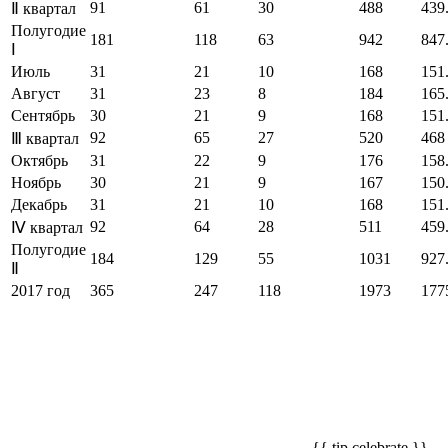
91
61
30
488
439
Ⅱ квартал
Полугодие
181
118
63
942
847
Ⅰ
Июль
31
21
10
168
151
Август
31
23
8
184
165
Сентябрь
30
21
9
168
151
92
65
27
520
468
Ⅲ квартал
Октябрь
31
22
9
176
158
Ноябрь
30
21
9
167
150
Декабрь
31
21
10
168
151
92
64
28
511
459
Ⅳ квартал
Полугодие
184
129
55
1031
927
Ⅱ
2017 год
365
247
118
1973
177
{{ tip.celebrate }}