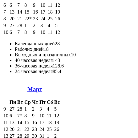
6
6
7
8
9
10
11
12
7
13
14
15
16
17
18
19
8
20
21
22*
23
24
25
26
9
27
28
1
2
3
4
5
10
6
7
8
9
10
11
12
Календарных дней
28
Рабочих дней
18
Выходных и праздничных
10
40-часовая неделя
143
36-часовая неделя
128.6
24-часовая неделя
85.4
Март
Пн
Вт
Ср
Чт
Пт
Сб
Вс
9
27
28
1
2
3
4
5
10
6
7*
8
9
10
11
12
11
13
14
15
16
17
18
19
12
20
21
22
23
24
25
26
13
27
28
29
30
31
1
2