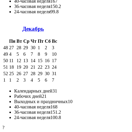
40-часовая неделя
167
36-часовая неделя
150.2
24-часовая неделя
99.8
Декабрь
Пн
Вт
Ср
Чт
Пт
Сб
Вс
48
27
28
29
30
1
2
3
49
4
5
6
7
8
9
10
50
11
12
13
14
15
16
17
51
18
19
20
21
22
23
24
52
25
26
27
28
29
30
31
1
1
2
3
4
5
6
7
Календарных дней
31
Рабочих дней
21
Выходных и праздничных
10
40-часовая неделя
168
36-часовая неделя
151.2
24-часовая неделя
100.8
?