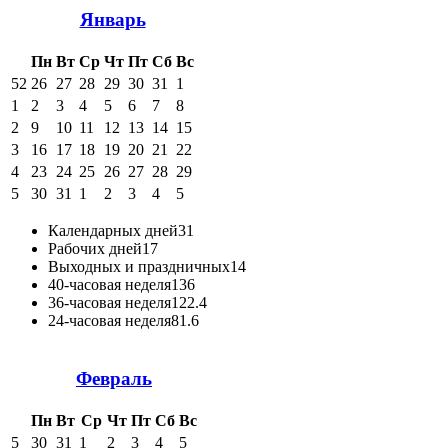
Январь
Пн
Вт
Ср
Чт
Пт
Сб
Вс
52
26
27
28
29
30
31
1
1
2
3
4
5
6
7
8
2
9
10
11
12
13
14
15
3
16
17
18
19
20
21
22
4
23
24
25
26
27
28
29
5
30
31
1
2
3
4
5
Календарных дней
31
Рабочих дней
17
Выходных и праздничных
14
40-часовая неделя
136
36-часовая неделя
122.4
24-часовая неделя
81.6
Февраль
Пн
Вт
Ср
Чт
Пт
Сб
Вс
5
30
31
1
2
3
4
5