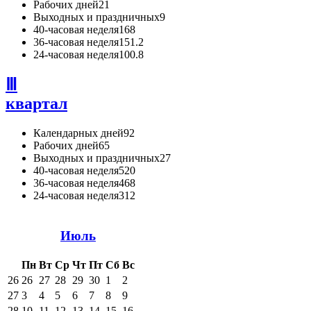
Рабочих дней
21
Выходных и праздничных
9
40-часовая неделя
168
36-часовая неделя
151.2
24-часовая неделя
100.8
Ⅲ
квартал
Календарных дней
92
Рабочих дней
65
Выходных и праздничных
27
40-часовая неделя
520
36-часовая неделя
468
24-часовая неделя
312
Июль
Пн
Вт
Ср
Чт
Пт
Сб
Вс
26
26
27
28
29
30
1
2
27
3
4
5
6
7
8
9
28
10
11
12
13
14
15
16