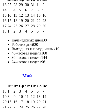
13
27
28
29
30
31
1
2
14
3
4
5
6
7
8
9
15
10
11
12
13
14
15
16
16
17
18
19
20
21
22
23
17
24
25
26
27
28
29
30
18
1
2
3
4
5
6
7
Календарных дней
30
Рабочих дней
20
Выходных и праздничных
10
40-часовая неделя
160
36-часовая неделя
144
24-часовая неделя
96
Май
Пн
Вт
Ср
Чт
Пт
Сб
Вс
18
1
2
3
4
5
6
7
19
8
9
10
11
12
13
14
20
15
16
17
18
19
20
21
21
22
23
24
25
26
27
28