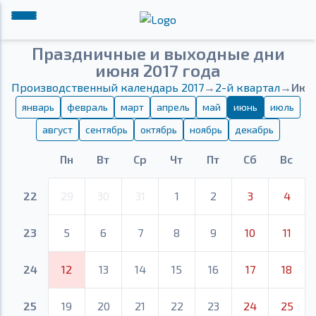
Праздничные и выходные дни
июня 2017 года
Производственный календарь 2017
→
2-й квартал
→
Июн
январь
февраль
март
апрель
май
июнь
июль
август
сентябрь
октябрь
ноябрь
декабрь
Пн
Вт
Ср
Чт
Пт
Сб
Вс
22
29
30
31
1
2
3
4
23
5
6
7
8
9
10
11
24
12
13
14
15
16
17
18
25
19
20
21
22
23
24
25