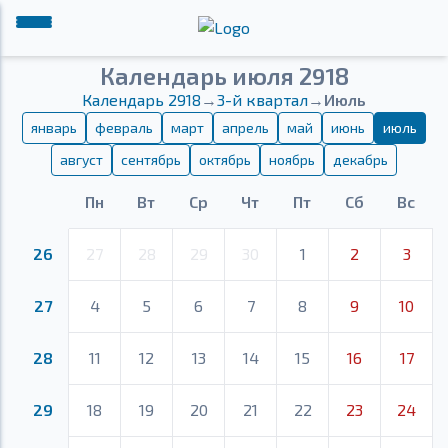
Календарь июля 2918
Календарь 2918
→
3-й квартал
→
Июль
январь
февраль
март
апрель
май
июнь
июль
август
сентябрь
октябрь
ноябрь
декабрь
Пн
Вт
Ср
Чт
Пт
Сб
Вс
26
27
28
29
30
1
2
3
27
4
5
6
7
8
9
10
28
11
12
13
14
15
16
17
29
18
19
20
21
22
23
24