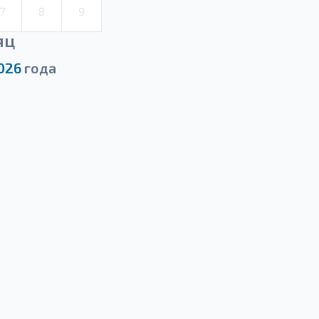
7
8
9
яц
026
года