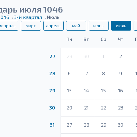
дарь июля 1046
1046
→
3-й квартал
→
Июль
февраль
март
апрель
май
июнь
июль
Пн
Вт
Ср
Чт
27
29
30
1
2
28
6
7
8
9
29
13
14
15
16
30
20
21
22
23
31
27
28
29
30