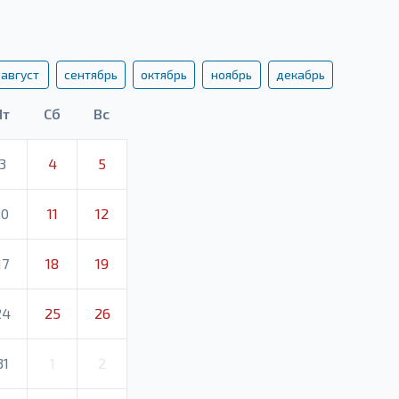
август
сентябрь
октябрь
ноябрь
декабрь
Пт
Сб
Вс
3
4
5
10
11
12
17
18
19
24
25
26
31
1
2