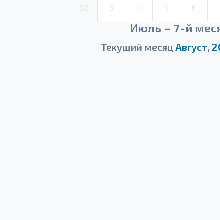
32
3
4
5
6
Июль – 7-й мес
Текущий месяц
Август
,
2