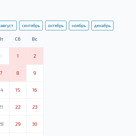
август
сентябрь
октябрь
ноябрь
декабрь
Пт
Сб
Вс
31
1
2
7
8
9
14
15
16
21
22
23
28
29
30