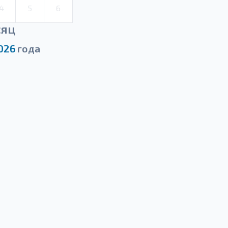
4
5
6
сяц
026
года