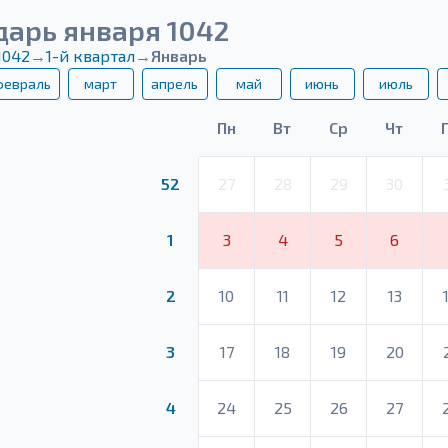
дарь января 1042
1042
→
1-й квартал
→
Январь
февраль
март
апрель
май
июнь
июль
Пн
Вт
Ср
Чт
52
27
28
29
30
1
3
4
5
6
2
10
11
12
13
3
17
18
19
20
4
24
25
26
27