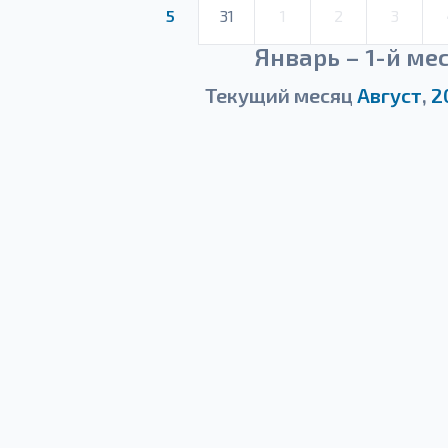
5
31
1
2
3
Январь – 1-й ме
Текущий месяц
Август
,
2