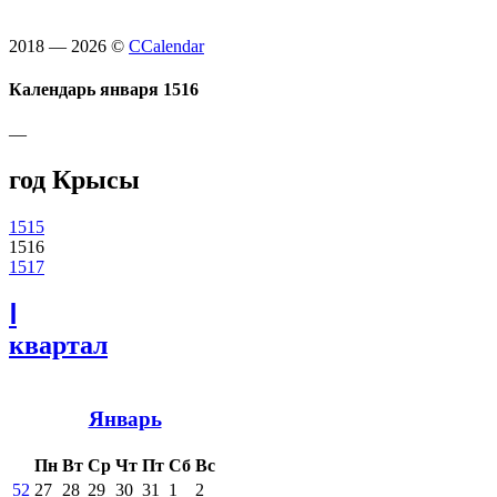
2018 — 2026 ©
CCalendar
Календарь января 1516
—
год Крысы
1515
1516
1517
Ⅰ
квартал
Январь
Пн
Вт
Ср
Чт
Пт
Сб
Вс
52
27
28
29
30
31
1
2