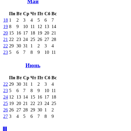
Май
Пн
Вт
Ср
Чт
Пт
Сб
Вс
18
1
2
3
4
5
6
7
19
8
9
10
11
12
13
14
20
15
16
17
18
19
20
21
21
22
23
24
25
26
27
28
22
29
30
31
1
2
3
4
23
5
6
7
8
9
10
11
Июнь
Пн
Вт
Ср
Чт
Пт
Сб
Вс
22
29
30
31
1
2
3
4
23
5
6
7
8
9
10
11
24
12
13
14
15
16
17
18
25
19
20
21
22
23
24
25
26
26
27
28
29
30
1
2
27
3
4
5
6
7
8
9
Ⅲ