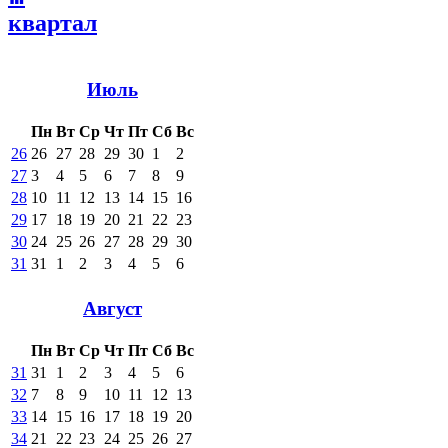
квартал
Июль
Пн
Вт
Ср
Чт
Пт
Сб
Вс
26
26
27
28
29
30
1
2
27
3
4
5
6
7
8
9
28
10
11
12
13
14
15
16
29
17
18
19
20
21
22
23
30
24
25
26
27
28
29
30
31
31
1
2
3
4
5
6
Август
Пн
Вт
Ср
Чт
Пт
Сб
Вс
31
31
1
2
3
4
5
6
32
7
8
9
10
11
12
13
33
14
15
16
17
18
19
20
34
21
22
23
24
25
26
27