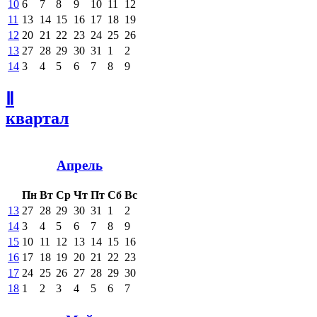
10
6
7
8
9
10
11
12
11
13
14
15
16
17
18
19
12
20
21
22
23
24
25
26
13
27
28
29
30
31
1
2
14
3
4
5
6
7
8
9
Ⅱ
квартал
Апрель
Пн
Вт
Ср
Чт
Пт
Сб
Вс
13
27
28
29
30
31
1
2
14
3
4
5
6
7
8
9
15
10
11
12
13
14
15
16
16
17
18
19
20
21
22
23
17
24
25
26
27
28
29
30
18
1
2
3
4
5
6
7