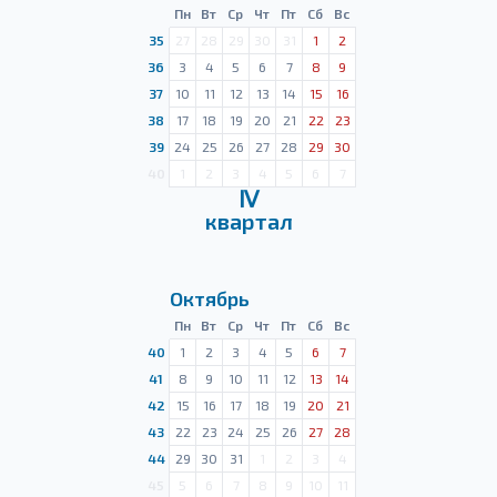
Пн
Вт
Ср
Чт
Пт
Сб
Вс
35
27
28
29
30
31
1
2
36
3
4
5
6
7
8
9
37
10
11
12
13
14
15
16
38
17
18
19
20
21
22
23
39
24
25
26
27
28
29
30
40
1
2
3
4
5
6
7
Ⅳ
квартал
Октябрь
Пн
Вт
Ср
Чт
Пт
Сб
Вс
40
1
2
3
4
5
6
7
41
8
9
10
11
12
13
14
42
15
16
17
18
19
20
21
43
22
23
24
25
26
27
28
44
29
30
31
1
2
3
4
45
5
6
7
8
9
10
11