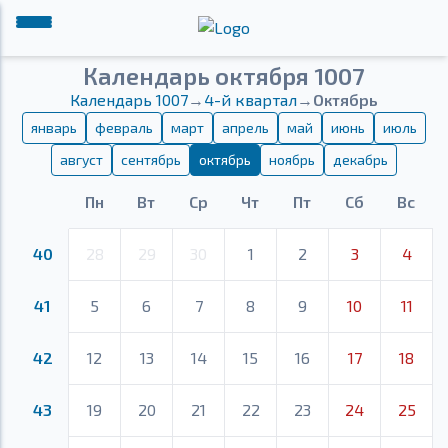
Календарь октября 1007
Календарь 1007
→
4-й квартал
→
Октябрь
январь
февраль
март
апрель
май
июнь
июль
август
сентябрь
октябрь
ноябрь
декабрь
Пн
Вт
Ср
Чт
Пт
Сб
Вс
40
28
29
30
1
2
3
4
41
5
6
7
8
9
10
11
42
12
13
14
15
16
17
18
43
19
20
21
22
23
24
25