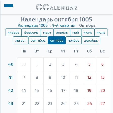
Календарь октября 1005
Календарь 1005
→
4-й квартал
→
Октябрь
январь
февраль
март
апрель
май
июнь
июль
август
сентябрь
октябрь
ноябрь
декабрь
Пн
Вт
Ср
Чт
Пт
Сб
Вс
40
30
1
2
3
4
5
6
41
7
8
9
10
11
12
13
42
14
15
16
17
18
19
20
43
21
22
23
24
25
26
27