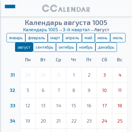
Календарь августа 1005
Календарь 1005
→
3-й квартал
→
Август
январь
февраль
март
апрель
май
июнь
июль
август
сентябрь
октябрь
ноябрь
декабрь
Пн
Вт
Ср
Чт
Пт
Сб
Вс
31
29
30
31
1
2
3
4
32
5
6
7
8
9
10
11
33
12
13
14
15
16
17
18
34
19
20
21
22
23
24
25