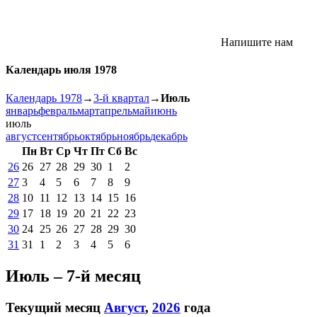
Напишите нам
Календарь июля 1978
Календарь 1978
→
3-й квартал
→
Июль
январь
февраль
март
апрель
май
июнь
июль
август
сентябрь
октябрь
ноябрь
декабрь
Пн
Вт
Ср
Чт
Пт
Сб
Вс
26
26
27
28
29
30
1
2
27
3
4
5
6
7
8
9
28
10
11
12
13
14
15
16
29
17
18
19
20
21
22
23
30
24
25
26
27
28
29
30
31
31
1
2
3
4
5
6
Июль – 7-й месяц
Текущий месяц
Август
,
2026
года