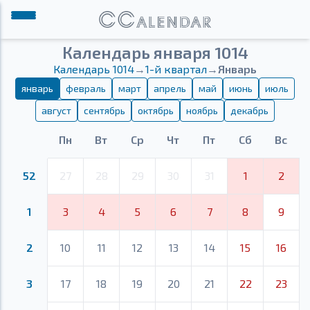
Календарь января 1014
Календарь 1014
→
1-й квартал
→
Январь
январь
февраль
март
апрель
май
июнь
июль
август
сентябрь
октябрь
ноябрь
декабрь
Пн
Вт
Ср
Чт
Пт
Сб
Вс
52
27
28
29
30
31
1
2
1
3
4
5
6
7
8
9
2
10
11
12
13
14
15
16
3
17
18
19
20
21
22
23