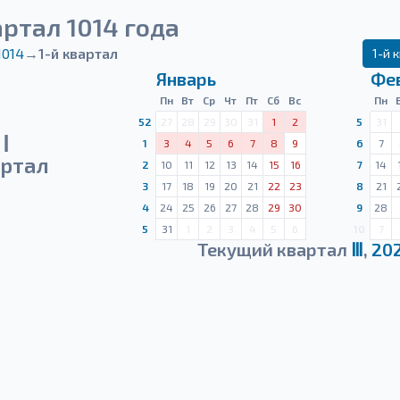
артал 1014 года
1014
→
1-й квартал
1-й 
Январь
Фе
Пн
Вт
Ср
Чт
Пт
Сб
Вс
Пн
52
27
28
29
30
31
1
2
5
31
Ⅰ
1
3
4
5
6
7
8
9
6
7
ртал
2
10
11
12
13
14
15
16
7
14
3
17
18
19
20
21
22
23
8
21
4
24
25
26
27
28
29
30
9
28
5
31
1
2
3
4
5
6
10
7
Текущий квартал
Ⅲ
,
20