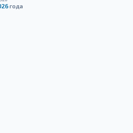
026
года