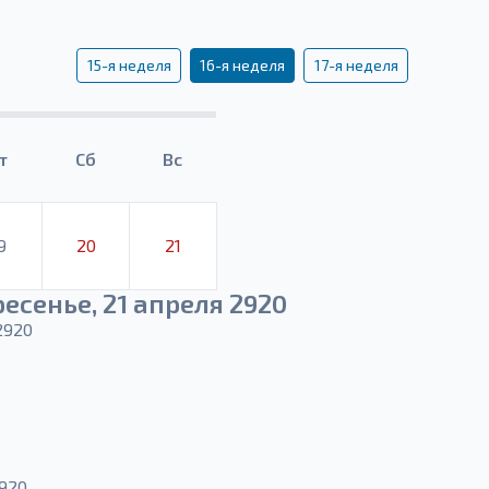
15-я неделя
16-я неделя
17-я неделя
т
Сб
Вс
9
20
21
есенье, 21 апреля 2920
2920
2920