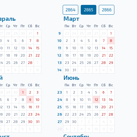
2864
2865
2866
враль
Март
Вт
Ср
Чт
Пт
Сб
Вс
Пн
Вт
Ср
Чт
Пт
Сб
Вс
27
28
29
30
31
1
9
23
24
25
26
27
28
1
3
4
5
6
7
8
10
2
3
4
5
6
7
8
10
11
12
13
14
15
11
9
10
11
12
13
14
15
17
18
19
20
21
22
12
16
17
18
19
20
21
22
24
25
26
27
28
1
13
23
24
25
26
27
28
29
3
4
5
6
7
8
14
30
31
1
2
3
4
5
й
Июнь
Вт
Ср
Чт
Пт
Сб
Вс
Пн
Вт
Ср
Чт
Пт
Сб
Вс
28
29
30
1
2
3
23
1
2
3
4
5
6
7
5
6
7
8
9
10
24
8
9
10
11
12
13
14
12
13
14
15
16
17
25
15
16
17
18
19
20
21
19
20
21
22
23
24
26
22
23
24
25
26
27
28
26
27
28
29
30
31
27
29
30
1
2
3
4
5
2
3
4
5
6
7
28
6
7
8
9
10
11
12
уст
Сентябрь