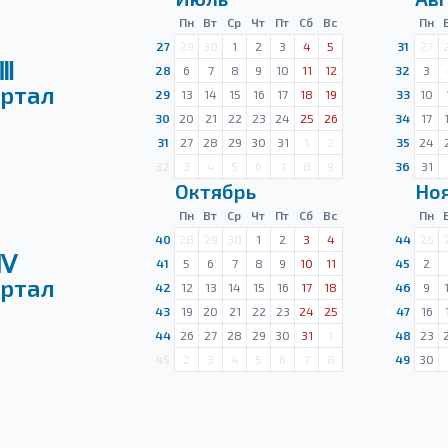
Пн
Вт
Ср
Чт
Пт
Сб
Вс
Пн
27
29
30
1
2
3
4
5
31
27
Ⅲ
28
6
7
8
9
10
11
12
32
3
ртал
29
13
14
15
16
17
18
19
33
10
30
20
21
22
23
24
25
26
34
17
31
27
28
29
30
31
1
2
35
24
32
3
4
5
6
7
8
9
36
31
Октябрь
Но
Пн
Вт
Ср
Чт
Пт
Сб
Вс
Пн
40
28
29
30
1
2
3
4
44
26
Ⅳ
41
5
6
7
8
9
10
11
45
2
ртал
42
12
13
14
15
16
17
18
46
9
43
19
20
21
22
23
24
25
47
16
44
26
27
28
29
30
31
1
48
23
45
2
3
4
5
6
7
8
49
30