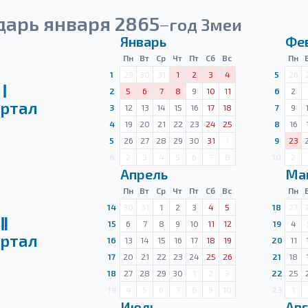
дарь января 2865
год Змеи
—
Январь
Фе
Пн
Вт
Ср
Чт
Пт
Сб
Вс
Пн
1
29
30
31
1
2
3
4
5
26
Ⅰ
2
5
6
7
8
9
10
11
6
2
ртал
3
12
13
14
15
16
17
18
7
9
4
19
20
21
22
23
24
25
8
16
5
26
27
28
29
30
31
1
9
23
6
2
3
4
5
6
7
8
10
2
Апрель
Ма
Пн
Вт
Ср
Чт
Пт
Сб
Вс
Пн
14
30
31
1
2
3
4
5
18
27
Ⅱ
15
6
7
8
9
10
11
12
19
4
ртал
16
13
14
15
16
17
18
19
20
11
17
20
21
22
23
24
25
26
21
18
18
27
28
29
30
1
2
3
22
25
19
4
5
6
7
8
9
10
23
1
Июль
Авг