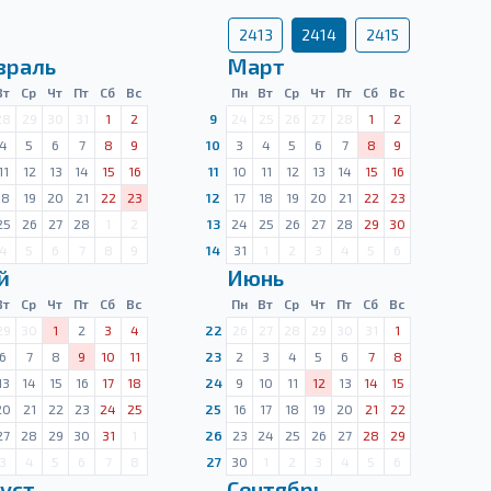
2413
2414
2415
враль
Март
Вт
Ср
Чт
Пт
Сб
Вс
Пн
Вт
Ср
Чт
Пт
Сб
Вс
28
29
30
31
1
2
9
24
25
26
27
28
1
2
4
5
6
7
8
9
10
3
4
5
6
7
8
9
11
12
13
14
15
16
11
10
11
12
13
14
15
16
18
19
20
21
22
23
12
17
18
19
20
21
22
23
25
26
27
28
1
2
13
24
25
26
27
28
29
30
4
5
6
7
8
9
14
31
1
2
3
4
5
6
й
Июнь
Вт
Ср
Чт
Пт
Сб
Вс
Пн
Вт
Ср
Чт
Пт
Сб
Вс
29
30
1
2
3
4
22
26
27
28
29
30
31
1
6
7
8
9
10
11
23
2
3
4
5
6
7
8
13
14
15
16
17
18
24
9
10
11
12
13
14
15
20
21
22
23
24
25
25
16
17
18
19
20
21
22
27
28
29
30
31
1
26
23
24
25
26
27
28
29
3
4
5
6
7
8
27
30
1
2
3
4
5
6
уст
Сентябрь