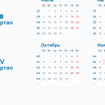
Пн
Вт
Ср
Чт
Пт
Сб
Вс
Пн
27
30
1
2
3
4
5
6
31
28
Ⅲ
28
7
8
9
10
11
12
13
32
4
ртал
29
14
15
16
17
18
19
20
33
11
30
21
22
23
24
25
26
27
34
18
31
28
29
30
31
1
2
3
35
25
32
4
5
6
7
8
9
10
36
1
Октябрь
Но
Пн
Вт
Ср
Чт
Пт
Сб
Вс
Пн
40
29
30
1
2
3
4
5
44
27
Ⅳ
41
6
7
8
9
10
11
12
45
3
ртал
42
13
14
15
16
17
18
19
46
10
43
20
21
22
23
24
25
26
47
17
44
27
28
29
30
31
1
2
48
24
45
3
4
5
6
7
8
9
49
1