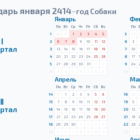
дарь января 2414
год Собаки
—
Январь
Фе
Пн
Вт
Ср
Чт
Пт
Сб
Вс
Пн
1
30
31
1
2
3
4
5
5
27
Ⅰ
2
6
7
8
9
10
11
12
6
3
ртал
3
13
14
15
16
17
18
19
7
10
4
20
21
22
23
24
25
26
8
17
5
27
28
29
30
31
1
2
9
24
6
3
4
5
6
7
8
9
10
3
Апрель
Ма
Пн
Вт
Ср
Чт
Пт
Сб
Вс
Пн
14
31
1
2
3
4
5
6
18
28
Ⅱ
15
7
8
9
10
11
12
13
19
5
ртал
16
14
15
16
17
18
19
20
20
12
17
21
22
23
24
25
26
27
21
19
18
28
29
30
1
2
3
4
22
26
19
5
6
7
8
9
10
11
23
2
Июль
Авг