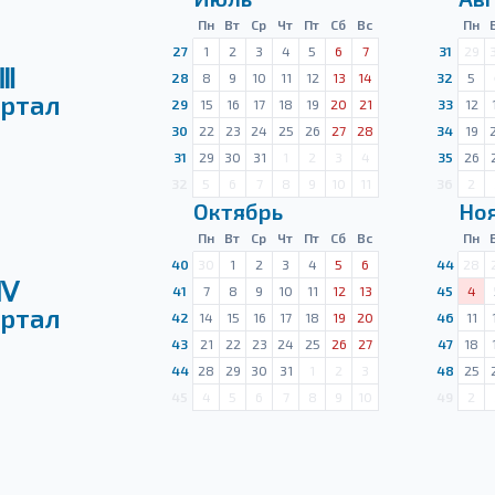
Пн
Вт
Ср
Чт
Пт
Сб
Вс
Пн
27
1
2
3
4
5
6
7
31
29
Ⅲ
28
8
9
10
11
12
13
14
32
5
ртал
29
15
16
17
18
19
20
21
33
12
30
22
23
24
25
26
27
28
34
19
31
29
30
31
1
2
3
4
35
26
32
5
6
7
8
9
10
11
36
2
Октябрь
Но
Пн
Вт
Ср
Чт
Пт
Сб
Вс
Пн
40
30
1
2
3
4
5
6
44
28
Ⅳ
41
7
8
9
10
11
12
13
45
4
ртал
42
14
15
16
17
18
19
20
46
11
43
21
22
23
24
25
26
27
47
18
44
28
29
30
31
1
2
3
48
25
45
4
5
6
7
8
9
10
49
2