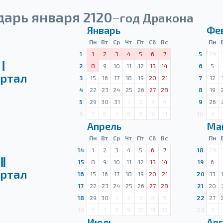
дарь января 2120
год Дракона
—
Январь
Фе
Пн
Вт
Ср
Чт
Пт
Сб
Вс
Пн
1
1
2
3
4
5
6
7
5
29
Ⅰ
2
8
9
10
11
12
13
14
6
5
ртал
3
15
16
17
18
19
20
21
7
12
4
22
23
24
25
26
27
28
8
19
5
29
30
31
1
2
3
4
9
26
6
5
6
7
8
9
10
11
10
4
Апрель
Ма
Пн
Вт
Ср
Чт
Пт
Сб
Вс
Пн
14
1
2
3
4
5
6
7
18
29
Ⅱ
15
8
9
10
11
12
13
14
19
6
ртал
16
15
16
17
18
19
20
21
20
13
17
22
23
24
25
26
27
28
21
20
18
29
30
1
2
3
4
5
22
27
19
6
7
8
9
10
11
12
23
3
Июль
Авг