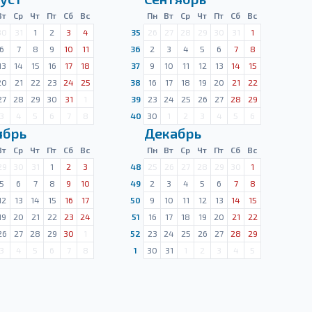
Вт
Ср
Чт
Пт
Сб
Вс
Пн
Вт
Ср
Чт
Пт
Сб
Вс
30
31
1
2
3
4
35
26
27
28
29
30
31
1
6
7
8
9
10
11
36
2
3
4
5
6
7
8
13
14
15
16
17
18
37
9
10
11
12
13
14
15
20
21
22
23
24
25
38
16
17
18
19
20
21
22
27
28
29
30
31
1
39
23
24
25
26
27
28
29
3
4
5
6
7
8
40
30
1
2
3
4
5
6
ябрь
Декабрь
Вт
Ср
Чт
Пт
Сб
Вс
Пн
Вт
Ср
Чт
Пт
Сб
Вс
29
30
31
1
2
3
48
25
26
27
28
29
30
1
5
6
7
8
9
10
49
2
3
4
5
6
7
8
12
13
14
15
16
17
50
9
10
11
12
13
14
15
19
20
21
22
23
24
51
16
17
18
19
20
21
22
26
27
28
29
30
1
52
23
24
25
26
27
28
29
3
4
5
6
7
8
1
30
31
1
2
3
4
5