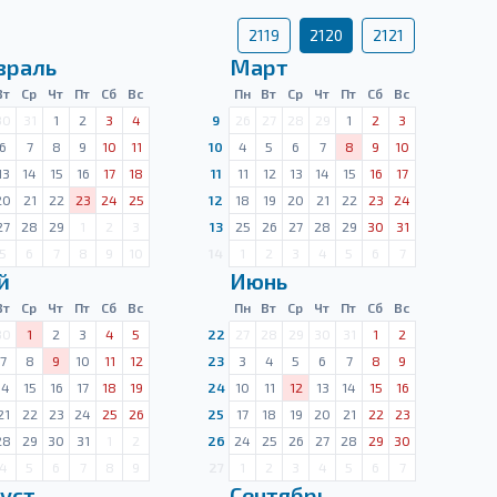
2119
2120
2121
враль
Март
Вт
Ср
Чт
Пт
Сб
Вс
Пн
Вт
Ср
Чт
Пт
Сб
Вс
30
31
1
2
3
4
9
26
27
28
29
1
2
3
6
7
8
9
10
11
10
4
5
6
7
8
9
10
13
14
15
16
17
18
11
11
12
13
14
15
16
17
20
21
22
23
24
25
12
18
19
20
21
22
23
24
27
28
29
1
2
3
13
25
26
27
28
29
30
31
5
6
7
8
9
10
14
1
2
3
4
5
6
7
й
Июнь
Вт
Ср
Чт
Пт
Сб
Вс
Пн
Вт
Ср
Чт
Пт
Сб
Вс
30
1
2
3
4
5
22
27
28
29
30
31
1
2
7
8
9
10
11
12
23
3
4
5
6
7
8
9
14
15
16
17
18
19
24
10
11
12
13
14
15
16
21
22
23
24
25
26
25
17
18
19
20
21
22
23
28
29
30
31
1
2
26
24
25
26
27
28
29
30
4
5
6
7
8
9
27
1
2
3
4
5
6
7
уст
Сентябрь