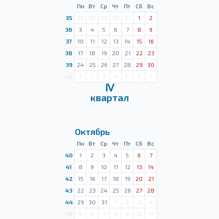
Пн
Вт
Ср
Чт
Пт
Сб
Вс
35
27
28
29
30
31
1
2
36
3
4
5
6
7
8
9
37
10
11
12
13
14
15
16
38
17
18
19
20
21
22
23
39
24
25
26
27
28
29
30
40
1
2
3
4
5
6
7
Ⅳ
квартал
Октябрь
Пн
Вт
Ср
Чт
Пт
Сб
Вс
40
1
2
3
4
5
6
7
41
8
9
10
11
12
13
14
42
15
16
17
18
19
20
21
43
22
23
24
25
26
27
28
44
29
30
31
1
2
3
4
45
5
6
7
8
9
10
11