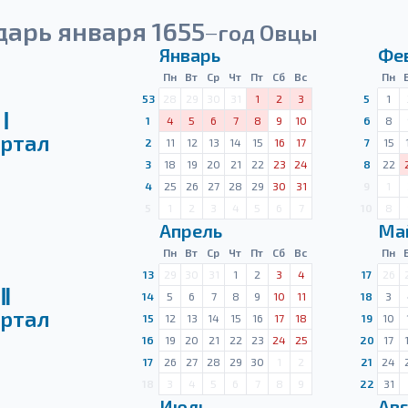
арь января 1655
год Овцы
—
Январь
Фе
Пн
Вт
Ср
Чт
Пт
Сб
Вс
Пн
53
28
29
30
31
1
2
3
5
1
Ⅰ
1
4
5
6
7
8
9
10
6
8
ртал
2
11
12
13
14
15
16
17
7
15
3
18
19
20
21
22
23
24
8
22
4
25
26
27
28
29
30
31
9
1
5
1
2
3
4
5
6
7
10
8
Апрель
Ма
Пн
Вт
Ср
Чт
Пт
Сб
Вс
Пн
13
29
30
31
1
2
3
4
17
26
Ⅱ
14
5
6
7
8
9
10
11
18
3
ртал
15
12
13
14
15
16
17
18
19
10
16
19
20
21
22
23
24
25
20
17
17
26
27
28
29
30
1
2
21
24
18
3
4
5
6
7
8
9
22
31
Июль
Авг