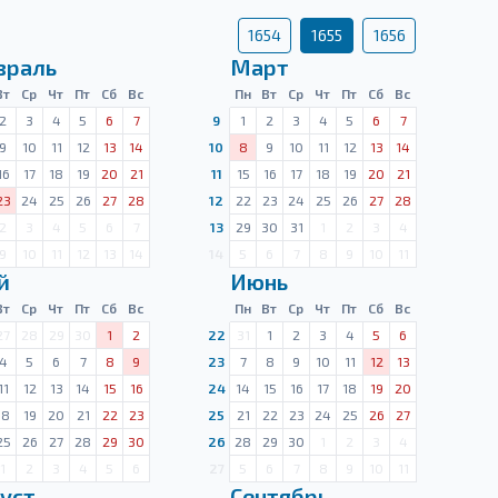
1654
1655
1656
враль
Март
Вт
Ср
Чт
Пт
Сб
Вс
Пн
Вт
Ср
Чт
Пт
Сб
Вс
2
3
4
5
6
7
9
1
2
3
4
5
6
7
9
10
11
12
13
14
10
8
9
10
11
12
13
14
16
17
18
19
20
21
11
15
16
17
18
19
20
21
23
24
25
26
27
28
12
22
23
24
25
26
27
28
2
3
4
5
6
7
13
29
30
31
1
2
3
4
9
10
11
12
13
14
14
5
6
7
8
9
10
11
й
Июнь
Вт
Ср
Чт
Пт
Сб
Вс
Пн
Вт
Ср
Чт
Пт
Сб
Вс
27
28
29
30
1
2
22
31
1
2
3
4
5
6
4
5
6
7
8
9
23
7
8
9
10
11
12
13
11
12
13
14
15
16
24
14
15
16
17
18
19
20
18
19
20
21
22
23
25
21
22
23
24
25
26
27
25
26
27
28
29
30
26
28
29
30
1
2
3
4
1
2
3
4
5
6
27
5
6
7
8
9
10
11
уст
Сентябрь