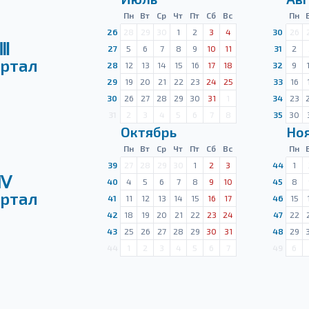
Пн
Вт
Ср
Чт
Пт
Сб
Вс
Пн
26
28
29
30
1
2
3
4
30
26
Ⅲ
27
5
6
7
8
9
10
11
31
2
ртал
28
12
13
14
15
16
17
18
32
9
29
19
20
21
22
23
24
25
33
16
30
26
27
28
29
30
31
1
34
23
31
2
3
4
5
6
7
8
35
30
Октябрь
Но
Пн
Вт
Ср
Чт
Пт
Сб
Вс
Пн
39
27
28
29
30
1
2
3
44
1
Ⅳ
40
4
5
6
7
8
9
10
45
8
ртал
41
11
12
13
14
15
16
17
46
15
42
18
19
20
21
22
23
24
47
22
43
25
26
27
28
29
30
31
48
29
44
1
2
3
4
5
6
7
49
6