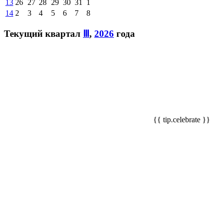
13
26
27
28
29
30
31
1
14
2
3
4
5
6
7
8
Текущий квартал
Ⅲ
,
2026
года
{{ tip.celebrate }}