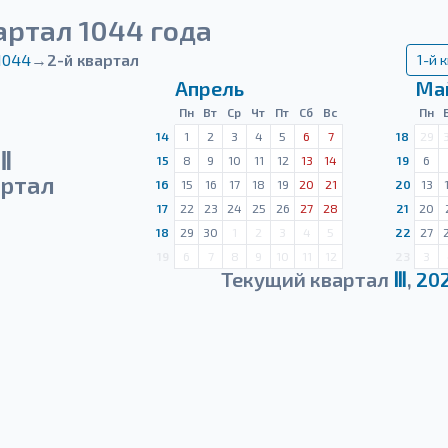
артал 1044 года
1044
→
2-й квартал
1-й 
Апрель
Ма
Пн
Вт
Ср
Чт
Пт
Сб
Вс
Пн
14
1
2
3
4
5
6
7
18
29
Ⅱ
15
8
9
10
11
12
13
14
19
6
ртал
16
15
16
17
18
19
20
21
20
13
17
22
23
24
25
26
27
28
21
20
18
29
30
1
2
3
4
5
22
27
19
6
7
8
9
10
11
12
23
3
Текущий квартал
Ⅲ
,
20