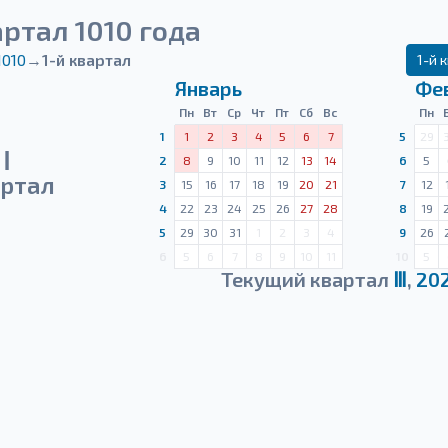
артал 1010 года
1010
→
1-й квартал
1-й 
Январь
Фе
Пн
Вт
Ср
Чт
Пт
Сб
Вс
Пн
1
1
2
3
4
5
6
7
5
29
Ⅰ
2
8
9
10
11
12
13
14
6
5
ртал
3
15
16
17
18
19
20
21
7
12
4
22
23
24
25
26
27
28
8
19
5
29
30
31
1
2
3
4
9
26
6
5
6
7
8
9
10
11
10
5
Текущий квартал
Ⅲ
,
20