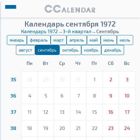
Календарь сентября 1972
Календарь 1972
→
3-й квартал
→
Сентябрь
январь
февраль
март
апрель
май
июнь
июль
август
сентябрь
октябрь
ноябрь
декабрь
Пн
Вт
Ср
Чт
Пт
Сб
Вс
35
28
29
30
31
1
2
3
36
4
5
6
7
8
9
10
37
11
12
13
14
15
16
17
38
18
19
20
21
22
23
24