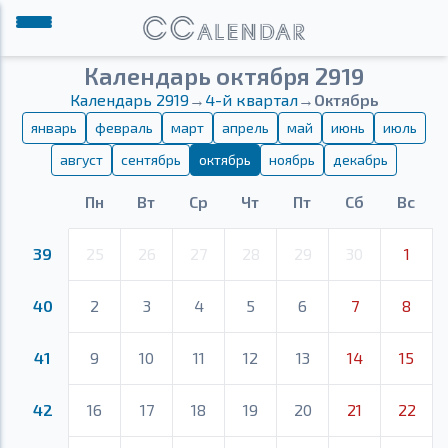
Календарь октября 2919
Календарь 2919
→
4-й квартал
→
Октябрь
январь
февраль
март
апрель
май
июнь
июль
август
сентябрь
октябрь
ноябрь
декабрь
Пн
Вт
Ср
Чт
Пт
Сб
Вс
39
25
26
27
28
29
30
1
40
2
3
4
5
6
7
8
41
9
10
11
12
13
14
15
42
16
17
18
19
20
21
22