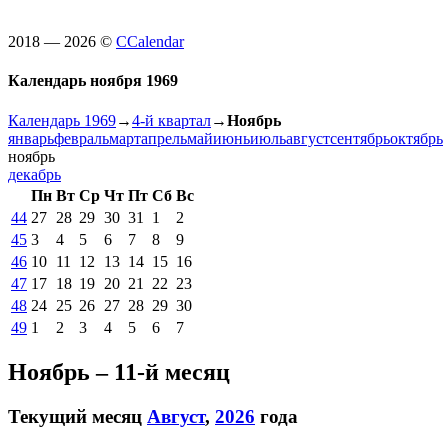
2018 — 2026 ©
CCalendar
Календарь ноября 1969
Календарь 1969
→
4-й квартал
→
Ноябрь
январь
февраль
март
апрель
май
июнь
июль
август
сентябрь
октябрь
ноябрь
декабрь
Пн
Вт
Ср
Чт
Пт
Сб
Вс
44
27
28
29
30
31
1
2
45
3
4
5
6
7
8
9
46
10
11
12
13
14
15
16
47
17
18
19
20
21
22
23
48
24
25
26
27
28
29
30
49
1
2
3
4
5
6
7
Ноябрь – 11-й месяц
Текущий месяц
Август
,
2026
года