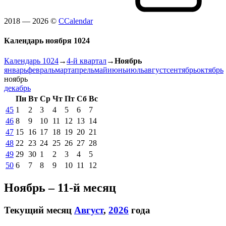
2018 — 2026 ©
CCalendar
Календарь ноября 1024
Календарь 1024
→
4-й квартал
→
Ноябрь
январь
февраль
март
апрель
май
июнь
июль
август
сентябрь
октябрь
ноябрь
декабрь
Пн
Вт
Ср
Чт
Пт
Сб
Вс
45
1
2
3
4
5
6
7
46
8
9
10
11
12
13
14
47
15
16
17
18
19
20
21
48
22
23
24
25
26
27
28
49
29
30
1
2
3
4
5
50
6
7
8
9
10
11
12
Ноябрь – 11-й месяц
Текущий месяц
Август
,
2026
года