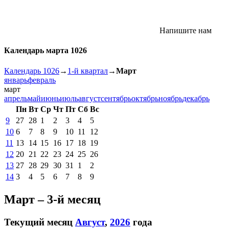
Напишите нам
Календарь марта 1026
Календарь 1026
→
1-й квартал
→
Март
январь
февраль
март
апрель
май
июнь
июль
август
сентябрь
октябрь
ноябрь
декабрь
Пн
Вт
Ср
Чт
Пт
Сб
Вс
9
27
28
1
2
3
4
5
10
6
7
8
9
10
11
12
11
13
14
15
16
17
18
19
12
20
21
22
23
24
25
26
13
27
28
29
30
31
1
2
14
3
4
5
6
7
8
9
Март – 3-й месяц
Текущий месяц
Август
,
2026
года