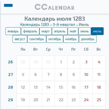
Календарь июля 1283
Календарь 1283
→
3-й квартал
→
Июль
январь
февраль
март
апрель
май
июнь
июль
август
сентябрь
октябрь
ноябрь
декабрь
Пн
Вт
Ср
Чт
Пт
Сб
Вс
26
28
29
30
1
2
3
4
27
5
6
7
8
9
10
11
28
12
13
14
15
16
17
18
29
19
20
21
22
23
24
25