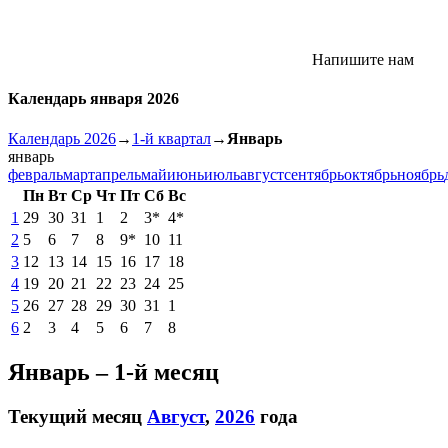
Напишите нам
Календарь января 2026
Календарь 2026
→
1-й квартал
→
Январь
январь
февраль
март
апрель
май
июнь
июль
август
сентябрь
октябрь
ноябрь
Пн
Вт
Ср
Чт
Пт
Сб
Вс
1
29
30
31
1
2
3*
4*
2
5
6
7
8
9*
10
11
3
12
13
14
15
16
17
18
4
19
20
21
22
23
24
25
5
26
27
28
29
30
31
1
6
2
3
4
5
6
7
8
Январь – 1-й месяц
Текущий месяц
Август
,
2026
года