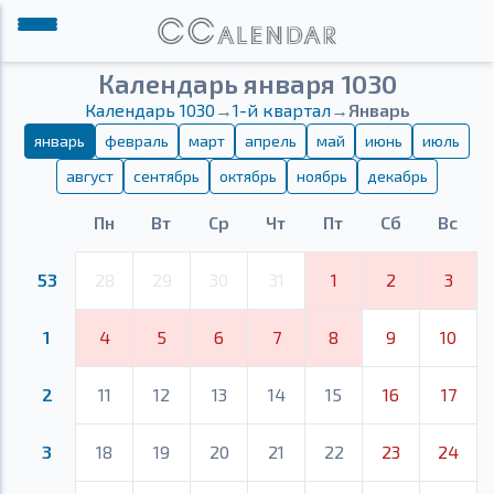
Календарь января 1030
Календарь 1030
→
1-й квартал
→
Январь
январь
февраль
март
апрель
май
июнь
июль
август
сентябрь
октябрь
ноябрь
декабрь
Пн
Вт
Ср
Чт
Пт
Сб
Вс
53
28
29
30
31
1
2
3
1
4
5
6
7
8
9
10
2
11
12
13
14
15
16
17
3
18
19
20
21
22
23
24