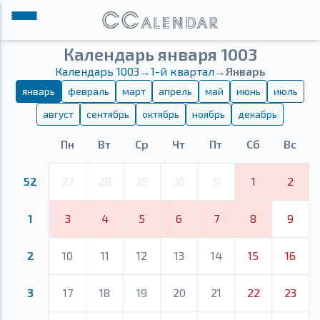
Календарь января 1003
Календарь 1003
→
1-й квартал
→
Январь
январь
февраль
март
апрель
май
июнь
июль
август
сентябрь
октябрь
ноябрь
декабрь
Пн
Вт
Ср
Чт
Пт
Сб
Вс
52
27
28
29
30
31
1
2
1
3
4
5
6
7
8
9
2
10
11
12
13
14
15
16
3
17
18
19
20
21
22
23