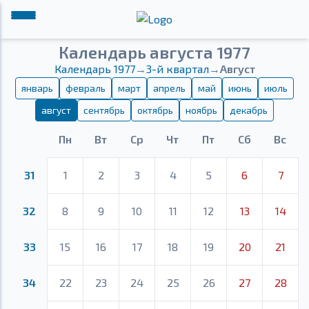
Календарь августа 1977
Календарь 1977
→
3-й квартал
→
Август
январь
февраль
март
апрель
май
июнь
июль
август
сентябрь
октябрь
ноябрь
декабрь
Пн
Вт
Ср
Чт
Пт
Сб
Вс
31
1
2
3
4
5
6
7
32
8
9
10
11
12
13
14
33
15
16
17
18
19
20
21
34
22
23
24
25
26
27
28