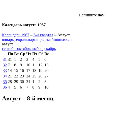
Напишите нам
Календарь августа 1967
Календарь 1967
→
3-й квартал
→
Август
январь
февраль
март
апрель
май
июнь
июль
август
сентябрь
октябрь
ноябрь
декабрь
Пн
Вт
Ср
Чт
Пт
Сб
Вс
31
31
1
2
3
4
5
6
32
7
8
9
10
11
12
13
33
14
15
16
17
18
19
20
34
21
22
23
24
25
26
27
35
28
29
30
31
1
2
3
36
4
5
6
7
8
9
10
Август – 8-й месяц