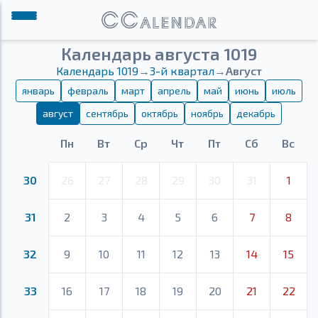
Календарь августа 1019
Календарь 1019
→
3-й квартал
→
Август
январь
февраль
март
апрель
май
июнь
июль
август
сентябрь
октябрь
ноябрь
декабрь
Пн
Вт
Ср
Чт
Пт
Сб
Вс
30
26
27
28
29
30
31
1
31
2
3
4
5
6
7
8
32
9
10
11
12
13
14
15
33
16
17
18
19
20
21
22