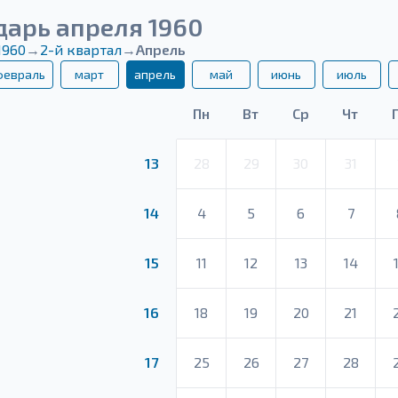
дарь апреля 1960
1960
→
2-й квартал
→
Апрель
февраль
март
апрель
май
июнь
июль
Пн
Вт
Ср
Чт
13
28
29
30
31
14
4
5
6
7
15
11
12
13
14
16
18
19
20
21
17
25
26
27
28