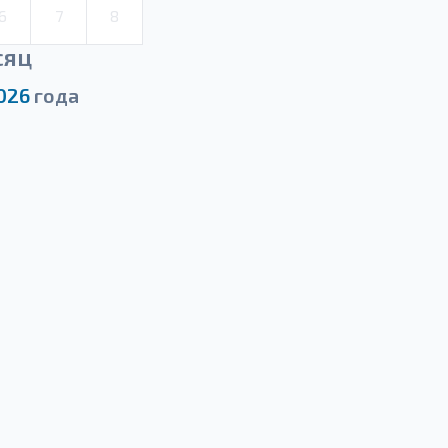
6
7
8
сяц
026
года