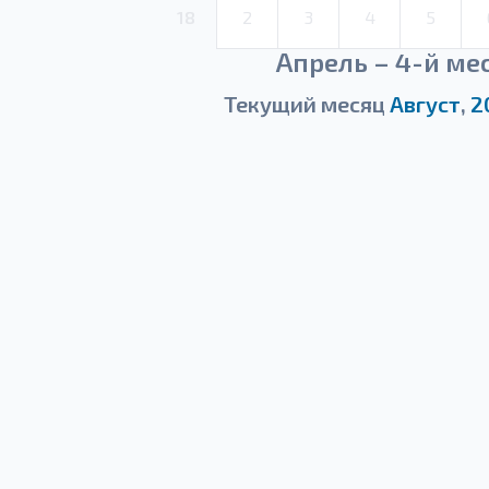
18
2
3
4
5
Апрель – 4-й ме
Текущий месяц
Август
,
2