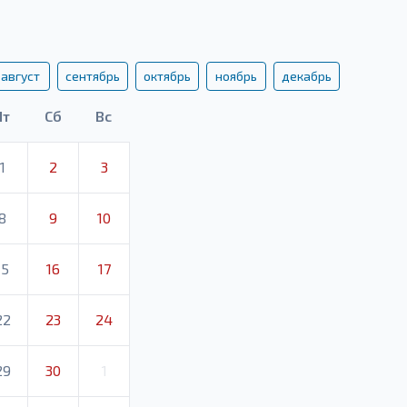
август
сентябрь
октябрь
ноябрь
декабрь
Пт
Сб
Вс
1
2
3
8
9
10
15
16
17
22
23
24
29
30
1