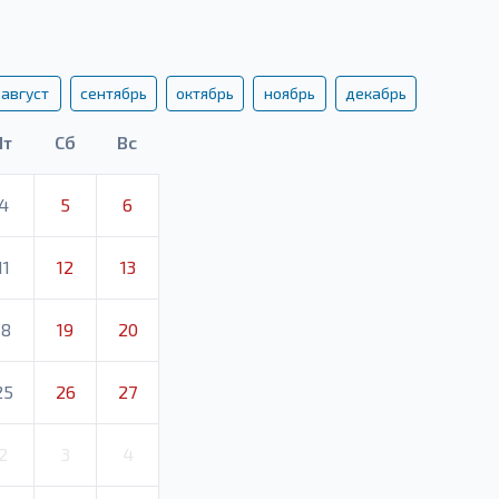
август
сентябрь
октябрь
ноябрь
декабрь
Пт
Сб
Вс
4
5
6
11
12
13
18
19
20
25
26
27
2
3
4