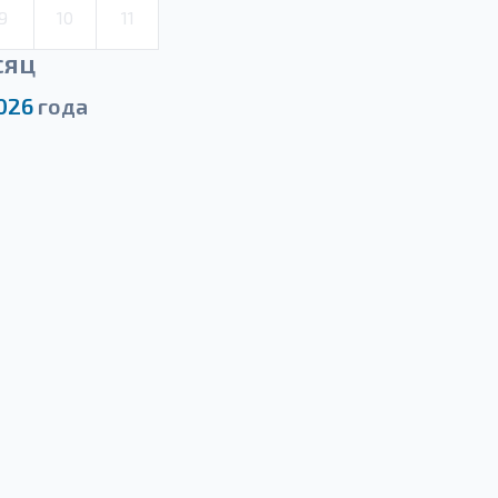
9
10
11
сяц
026
года