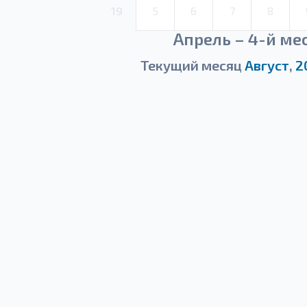
19
5
6
7
8
Апрель – 4-й ме
Текущий месяц
Август
,
2