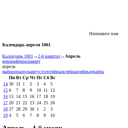
Напишите нам
Календарь апреля 1001
Календарь 1001
→
2-й квартал
→
Апрель
январь
февраль
март
апрель
май
июнь
июль
август
сентябрь
октябрь
ноябрь
декабрь
Пн
Вт
Ср
Чт
Пт
Сб
Вс
14
30
31
1
2
3
4
5
15
6
7
8
9
10
11
12
16
13
14
15
16
17
18
19
17
20
21
22
23
24
25
26
18
27
28
29
30
1
2
3
19
4
5
6
7
8
9
10