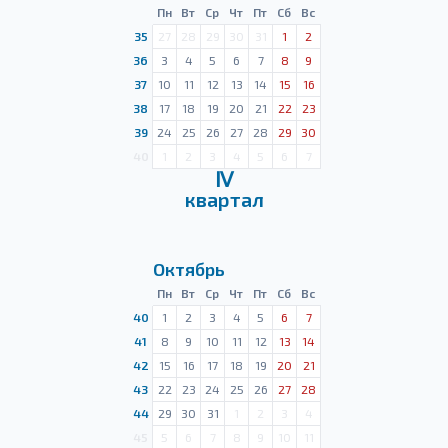
Пн
Вт
Ср
Чт
Пт
Сб
Вс
35
27
28
29
30
31
1
2
36
3
4
5
6
7
8
9
37
10
11
12
13
14
15
16
38
17
18
19
20
21
22
23
39
24
25
26
27
28
29
30
40
1
2
3
4
5
6
7
Ⅳ
квартал
Октябрь
Пн
Вт
Ср
Чт
Пт
Сб
Вс
40
1
2
3
4
5
6
7
41
8
9
10
11
12
13
14
42
15
16
17
18
19
20
21
43
22
23
24
25
26
27
28
44
29
30
31
1
2
3
4
45
5
6
7
8
9
10
11