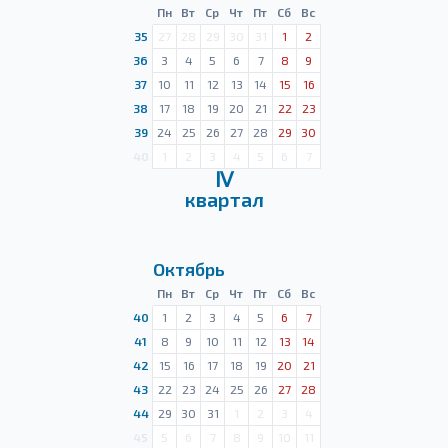
Пн
Вт
Ср
Чт
Пт
Сб
Вс
35
27
28
29
30
31
1
2
36
3
4
5
6
7
8
9
37
10
11
12
13
14
15
16
38
17
18
19
20
21
22
23
39
24
25
26
27
28
29
30
40
1
2
3
4
5
6
7
Ⅳ
квартал
Октябрь
Пн
Вт
Ср
Чт
Пт
Сб
Вс
40
1
2
3
4
5
6
7
41
8
9
10
11
12
13
14
42
15
16
17
18
19
20
21
43
22
23
24
25
26
27
28
44
29
30
31
1
2
3
4
45
5
6
7
8
9
10
11