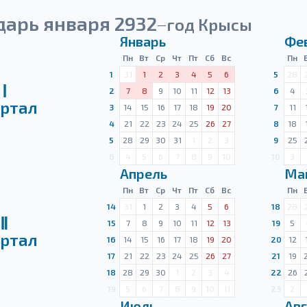
дарь января 2932
год Крысы
—
Январь
Фе
Пн
Вт
Ср
Чт
Пт
Сб
Вс
Пн
1
31
1
2
3
4
5
6
5
28
Ⅰ
2
7
8
9
10
11
12
13
6
4
ртал
3
14
15
16
17
18
19
20
7
11
4
21
22
23
24
25
26
27
8
18
5
28
29
30
31
1
2
3
9
25
6
4
5
6
7
8
9
10
10
3
Апрель
Ма
Пн
Вт
Ср
Чт
Пт
Сб
Вс
Пн
14
31
1
2
3
4
5
6
18
28
Ⅱ
15
7
8
9
10
11
12
13
19
5
ртал
16
14
15
16
17
18
19
20
20
12
17
21
22
23
24
25
26
27
21
19
18
28
29
30
1
2
3
4
22
26
19
5
6
7
8
9
10
11
23
2
Июль
Авг