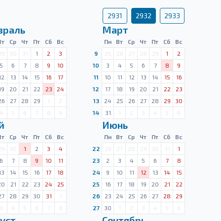
2931
2932
2933
враль
Март
Вт
Ср
Чт
Пт
Сб
Вс
Пн
Вт
Ср
Чт
Пт
Сб
Вс
29
30
31
1
2
3
9
25
26
27
28
29
1
2
5
6
7
8
9
10
10
3
4
5
6
7
8
9
12
13
14
15
16
17
11
10
11
12
13
14
15
16
19
20
21
22
23
24
12
17
18
19
20
21
22
23
26
27
28
29
1
2
13
24
25
26
27
28
29
30
4
5
6
7
8
9
14
31
1
2
3
4
5
6
й
Июнь
Вт
Ср
Чт
Пт
Сб
Вс
Пн
Вт
Ср
Чт
Пт
Сб
Вс
29
30
1
2
3
4
22
26
27
28
29
30
31
1
6
7
8
9
10
11
23
2
3
4
5
6
7
8
13
14
15
16
17
18
24
9
10
11
12
13
14
15
20
21
22
23
24
25
25
16
17
18
19
20
21
22
27
28
29
30
31
1
26
23
24
25
26
27
28
29
3
4
5
6
7
8
27
30
1
2
3
4
5
6
уст
Сентябрь