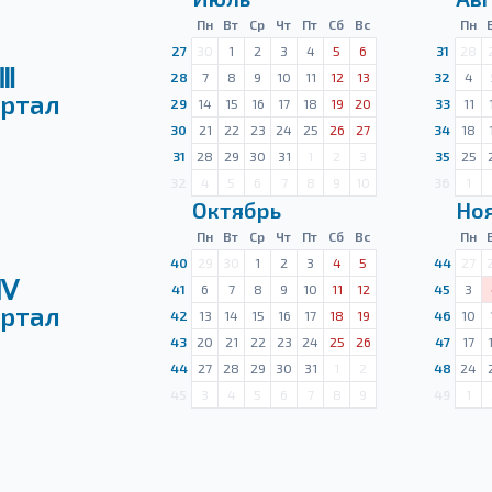
Пн
Вт
Ср
Чт
Пт
Сб
Вс
Пн
27
30
1
2
3
4
5
6
31
28
Ⅲ
28
7
8
9
10
11
12
13
32
4
ртал
29
14
15
16
17
18
19
20
33
11
30
21
22
23
24
25
26
27
34
18
31
28
29
30
31
1
2
3
35
25
32
4
5
6
7
8
9
10
36
1
Октябрь
Но
Пн
Вт
Ср
Чт
Пт
Сб
Вс
Пн
40
29
30
1
2
3
4
5
44
27
Ⅳ
41
6
7
8
9
10
11
12
45
3
ртал
42
13
14
15
16
17
18
19
46
10
43
20
21
22
23
24
25
26
47
17
44
27
28
29
30
31
1
2
48
24
45
3
4
5
6
7
8
9
49
1