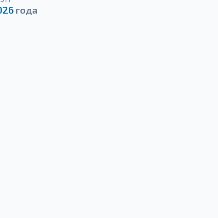
026
года