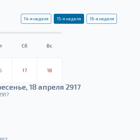
14-я неделя
15-я неделя
16-я неделя
т
Сб
Вс
6
17
18
есенье, 18 апреля 2917
2917
917