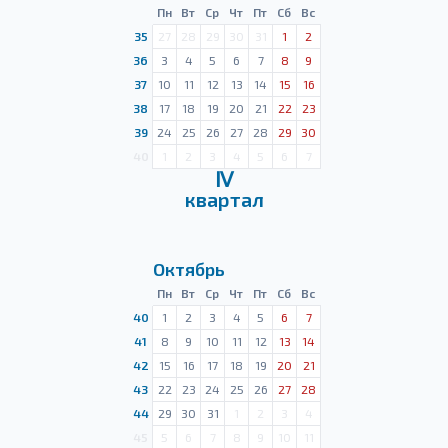
Пн
Вт
Ср
Чт
Пт
Сб
Вс
35
27
28
29
30
31
1
2
36
3
4
5
6
7
8
9
37
10
11
12
13
14
15
16
38
17
18
19
20
21
22
23
39
24
25
26
27
28
29
30
40
1
2
3
4
5
6
7
Ⅳ
квартал
Октябрь
Пн
Вт
Ср
Чт
Пт
Сб
Вс
40
1
2
3
4
5
6
7
41
8
9
10
11
12
13
14
42
15
16
17
18
19
20
21
43
22
23
24
25
26
27
28
44
29
30
31
1
2
3
4
45
5
6
7
8
9
10
11