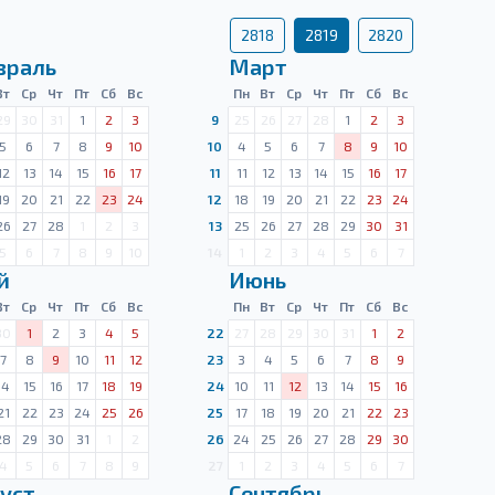
2818
2819
2820
враль
Март
Вт
Ср
Чт
Пт
Сб
Вс
Пн
Вт
Ср
Чт
Пт
Сб
Вс
29
30
31
1
2
3
9
25
26
27
28
1
2
3
5
6
7
8
9
10
10
4
5
6
7
8
9
10
12
13
14
15
16
17
11
11
12
13
14
15
16
17
19
20
21
22
23
24
12
18
19
20
21
22
23
24
26
27
28
1
2
3
13
25
26
27
28
29
30
31
5
6
7
8
9
10
14
1
2
3
4
5
6
7
й
Июнь
Вт
Ср
Чт
Пт
Сб
Вс
Пн
Вт
Ср
Чт
Пт
Сб
Вс
30
1
2
3
4
5
22
27
28
29
30
31
1
2
7
8
9
10
11
12
23
3
4
5
6
7
8
9
14
15
16
17
18
19
24
10
11
12
13
14
15
16
21
22
23
24
25
26
25
17
18
19
20
21
22
23
28
29
30
31
1
2
26
24
25
26
27
28
29
30
4
5
6
7
8
9
27
1
2
3
4
5
6
7
уст
Сентябрь