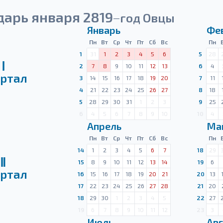
дарь января 2819
год Овцы
—
Январь
Фе
Пн
Вт
Ср
Чт
Пт
Сб
Вс
Пн
1
31
1
2
3
4
5
6
5
28
Ⅰ
2
7
8
9
10
11
12
13
6
4
ртал
3
14
15
16
17
18
19
20
7
11
4
21
22
23
24
25
26
27
8
18
5
28
29
30
31
1
2
3
9
25
6
4
5
6
7
8
9
10
10
4
Апрель
Ма
Пн
Вт
Ср
Чт
Пт
Сб
Вс
Пн
14
1
2
3
4
5
6
7
18
29
Ⅱ
15
8
9
10
11
12
13
14
19
6
ртал
16
15
16
17
18
19
20
21
20
13
17
22
23
24
25
26
27
28
21
20
18
29
30
1
2
3
4
5
22
27
19
6
7
8
9
10
11
12
23
3
Июль
Авг