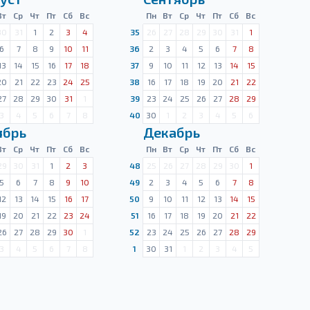
Вт
Ср
Чт
Пт
Сб
Вс
Пн
Вт
Ср
Чт
Пт
Сб
Вс
30
31
1
2
3
4
35
26
27
28
29
30
31
1
6
7
8
9
10
11
36
2
3
4
5
6
7
8
13
14
15
16
17
18
37
9
10
11
12
13
14
15
20
21
22
23
24
25
38
16
17
18
19
20
21
22
27
28
29
30
31
1
39
23
24
25
26
27
28
29
3
4
5
6
7
8
40
30
1
2
3
4
5
6
ябрь
Декабрь
Вт
Ср
Чт
Пт
Сб
Вс
Пн
Вт
Ср
Чт
Пт
Сб
Вс
29
30
31
1
2
3
48
25
26
27
28
29
30
1
5
6
7
8
9
10
49
2
3
4
5
6
7
8
12
13
14
15
16
17
50
9
10
11
12
13
14
15
19
20
21
22
23
24
51
16
17
18
19
20
21
22
26
27
28
29
30
1
52
23
24
25
26
27
28
29
3
4
5
6
7
8
1
30
31
1
2
3
4
5