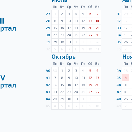
Пн
Вт
Ср
Чт
Пт
Сб
Вс
Пн
27
1
2
3
4
5
6
7
31
29
Ⅲ
28
8
9
10
11
12
13
14
32
5
ртал
29
15
16
17
18
19
20
21
33
12
30
22
23
24
25
26
27
28
34
19
31
29
30
31
1
2
3
4
35
26
32
5
6
7
8
9
10
11
36
2
Октябрь
Но
Пн
Вт
Ср
Чт
Пт
Сб
Вс
Пн
40
30
1
2
3
4
5
6
44
28
Ⅳ
41
7
8
9
10
11
12
13
45
4
ртал
42
14
15
16
17
18
19
20
46
11
43
21
22
23
24
25
26
27
47
18
44
28
29
30
31
1
2
3
48
25
45
4
5
6
7
8
9
10
49
2