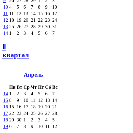
9
26
27
28
29
1
2
3
10
4
5
6
7
8
9
10
11
11
12
13
14
15
16
17
12
18
19
20
21
22
23
24
13
25
26
27
28
29
30
31
14
1
2
3
4
5
6
7
Ⅱ
квартал
Апрель
Пн
Вт
Ср
Чт
Пт
Сб
Вс
14
1
2
3
4
5
6
7
15
8
9
10
11
12
13
14
16
15
16
17
18
19
20
21
17
22
23
24
25
26
27
28
18
29
30
1
2
3
4
5
19
6
7
8
9
10
11
12