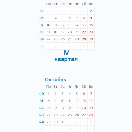
Пн
Вт
Ср
Чт
Пт
Сб
Вс
35
27
28
29
30
31
1
2
36
3
4
5
6
7
8
9
37
10
11
12
13
14
15
16
38
17
18
19
20
21
22
23
39
24
25
26
27
28
29
30
40
1
2
3
4
5
6
7
Ⅳ
квартал
Октябрь
Пн
Вт
Ср
Чт
Пт
Сб
Вс
40
1
2
3
4
5
6
7
41
8
9
10
11
12
13
14
42
15
16
17
18
19
20
21
43
22
23
24
25
26
27
28
44
29
30
31
1
2
3
4
45
5
6
7
8
9
10
11