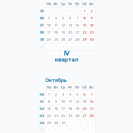
Пн
Вт
Ср
Чт
Пт
Сб
Вс
35
27
28
29
30
31
1
2
36
3
4
5
6
7
8
9
37
10
11
12
13
14
15
16
38
17
18
19
20
21
22
23
39
24
25
26
27
28
29
30
40
1
2
3
4
5
6
7
Ⅳ
квартал
Октябрь
Пн
Вт
Ср
Чт
Пт
Сб
Вс
40
1
2
3
4
5
6
7
41
8
9
10
11
12
13
14
42
15
16
17
18
19
20
21
43
22
23
24
25
26
27
28
44
29
30
31
1
2
3
4
45
5
6
7
8
9
10
11