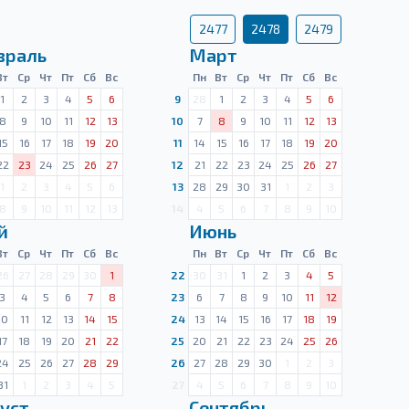
2477
2478
2479
враль
Март
Вт
Ср
Чт
Пт
Сб
Вс
Пн
Вт
Ср
Чт
Пт
Сб
Вс
1
2
3
4
5
6
9
28
1
2
3
4
5
6
8
9
10
11
12
13
10
7
8
9
10
11
12
13
15
16
17
18
19
20
11
14
15
16
17
18
19
20
22
23
24
25
26
27
12
21
22
23
24
25
26
27
1
2
3
4
5
6
13
28
29
30
31
1
2
3
8
9
10
11
12
13
14
4
5
6
7
8
9
10
й
Июнь
Вт
Ср
Чт
Пт
Сб
Вс
Пн
Вт
Ср
Чт
Пт
Сб
Вс
26
27
28
29
30
1
22
30
31
1
2
3
4
5
3
4
5
6
7
8
23
6
7
8
9
10
11
12
10
11
12
13
14
15
24
13
14
15
16
17
18
19
17
18
19
20
21
22
25
20
21
22
23
24
25
26
24
25
26
27
28
29
26
27
28
29
30
1
2
3
31
1
2
3
4
5
27
4
5
6
7
8
9
10
уст
Сентябрь