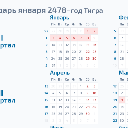
дарь января 2478
год Тигра
—
Январь
Фе
Пн
Вт
Ср
Чт
Пт
Сб
Вс
Пн
52
27
28
29
30
31
1
2
5
31
Ⅰ
1
3
4
5
6
7
8
9
6
7
ртал
2
10
11
12
13
14
15
16
7
14
3
17
18
19
20
21
22
23
8
21
4
24
25
26
27
28
29
30
9
28
5
31
1
2
3
4
5
6
10
7
Апрель
Ма
Пн
Вт
Ср
Чт
Пт
Сб
Вс
Пн
13
28
29
30
31
1
2
3
17
25
Ⅱ
14
4
5
6
7
8
9
10
18
2
ртал
15
11
12
13
14
15
16
17
19
9
16
18
19
20
21
22
23
24
20
16
17
25
26
27
28
29
30
1
21
23
18
2
3
4
5
6
7
8
22
30
Июль
Авг