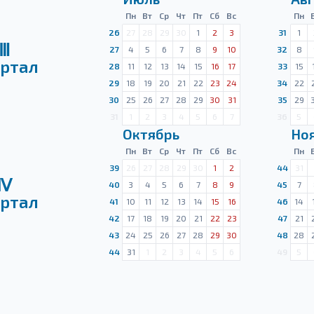
Пн
Вт
Ср
Чт
Пт
Сб
Вс
Пн
26
27
28
29
30
1
2
3
31
1
Ⅲ
27
4
5
6
7
8
9
10
32
8
ртал
28
11
12
13
14
15
16
17
33
15
29
18
19
20
21
22
23
24
34
22
30
25
26
27
28
29
30
31
35
29
31
1
2
3
4
5
6
7
36
5
Октябрь
Но
Пн
Вт
Ср
Чт
Пт
Сб
Вс
Пн
39
26
27
28
29
30
1
2
44
31
Ⅳ
40
3
4
5
6
7
8
9
45
7
ртал
41
10
11
12
13
14
15
16
46
14
42
17
18
19
20
21
22
23
47
21
43
24
25
26
27
28
29
30
48
28
44
31
1
2
3
4
5
6
49
5