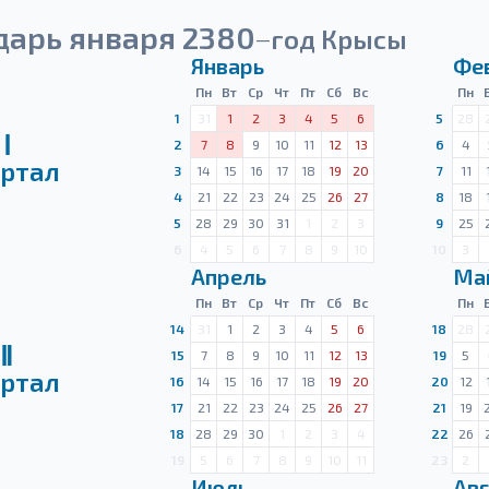
дарь января 2380
год Крысы
—
Январь
Фе
Пн
Вт
Ср
Чт
Пт
Сб
Вс
Пн
1
31
1
2
3
4
5
6
5
28
Ⅰ
2
7
8
9
10
11
12
13
6
4
ртал
3
14
15
16
17
18
19
20
7
11
4
21
22
23
24
25
26
27
8
18
5
28
29
30
31
1
2
3
9
25
6
4
5
6
7
8
9
10
10
3
Апрель
Ма
Пн
Вт
Ср
Чт
Пт
Сб
Вс
Пн
14
31
1
2
3
4
5
6
18
28
Ⅱ
15
7
8
9
10
11
12
13
19
5
ртал
16
14
15
16
17
18
19
20
20
12
17
21
22
23
24
25
26
27
21
19
18
28
29
30
1
2
3
4
22
26
19
5
6
7
8
9
10
11
23
2
Июль
Авг