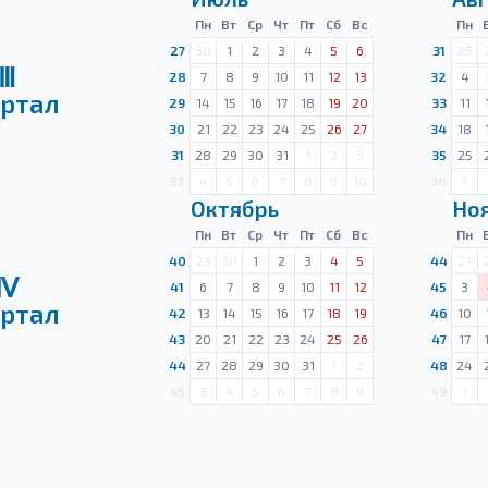
Пн
Вт
Ср
Чт
Пт
Сб
Вс
Пн
27
30
1
2
3
4
5
6
31
28
Ⅲ
28
7
8
9
10
11
12
13
32
4
ртал
29
14
15
16
17
18
19
20
33
11
30
21
22
23
24
25
26
27
34
18
31
28
29
30
31
1
2
3
35
25
32
4
5
6
7
8
9
10
36
1
Октябрь
Но
Пн
Вт
Ср
Чт
Пт
Сб
Вс
Пн
40
29
30
1
2
3
4
5
44
27
Ⅳ
41
6
7
8
9
10
11
12
45
3
ртал
42
13
14
15
16
17
18
19
46
10
43
20
21
22
23
24
25
26
47
17
44
27
28
29
30
31
1
2
48
24
45
3
4
5
6
7
8
9
49
1