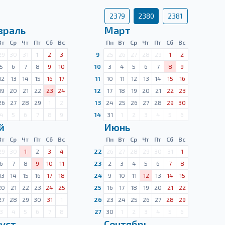
2379
2380
2381
враль
Март
Вт
Ср
Чт
Пт
Сб
Вс
Пн
Вт
Ср
Чт
Пт
Сб
Вс
29
30
31
1
2
3
9
25
26
27
28
29
1
2
5
6
7
8
9
10
10
3
4
5
6
7
8
9
12
13
14
15
16
17
11
10
11
12
13
14
15
16
19
20
21
22
23
24
12
17
18
19
20
21
22
23
26
27
28
29
1
2
13
24
25
26
27
28
29
30
4
5
6
7
8
9
14
31
1
2
3
4
5
6
й
Июнь
Вт
Ср
Чт
Пт
Сб
Вс
Пн
Вт
Ср
Чт
Пт
Сб
Вс
29
30
1
2
3
4
22
26
27
28
29
30
31
1
6
7
8
9
10
11
23
2
3
4
5
6
7
8
13
14
15
16
17
18
24
9
10
11
12
13
14
15
20
21
22
23
24
25
25
16
17
18
19
20
21
22
27
28
29
30
31
1
26
23
24
25
26
27
28
29
3
4
5
6
7
8
27
30
1
2
3
4
5
6
уст
Сентябрь