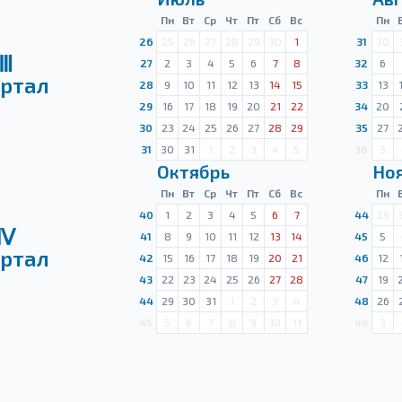
Пн
Вт
Ср
Чт
Пт
Сб
Вс
Пн
26
25
26
27
28
29
30
1
31
30
Ⅲ
27
2
3
4
5
6
7
8
32
6
ртал
28
9
10
11
12
13
14
15
33
13
29
16
17
18
19
20
21
22
34
20
30
23
24
25
26
27
28
29
35
27
31
30
31
1
2
3
4
5
36
3
Октябрь
Но
Пн
Вт
Ср
Чт
Пт
Сб
Вс
Пн
40
1
2
3
4
5
6
7
44
29
Ⅳ
41
8
9
10
11
12
13
14
45
5
ртал
42
15
16
17
18
19
20
21
46
12
43
22
23
24
25
26
27
28
47
19
44
29
30
31
1
2
3
4
48
26
45
5
6
7
8
9
10
11
49
3