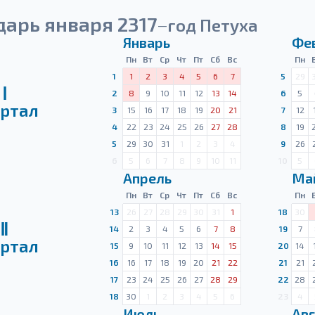
арь января 2317
год Петуха
—
Январь
Фе
Пн
Вт
Ср
Чт
Пт
Сб
Вс
Пн
1
1
2
3
4
5
6
7
5
29
Ⅰ
2
8
9
10
11
12
13
14
6
5
ртал
3
15
16
17
18
19
20
21
7
12
4
22
23
24
25
26
27
28
8
19
5
29
30
31
1
2
3
4
9
26
6
5
6
7
8
9
10
11
10
5
Апрель
Ма
Пн
Вт
Ср
Чт
Пт
Сб
Вс
Пн
13
26
27
28
29
30
31
1
18
30
Ⅱ
14
2
3
4
5
6
7
8
19
7
ртал
15
9
10
11
12
13
14
15
20
14
16
16
17
18
19
20
21
22
21
21
17
23
24
25
26
27
28
29
22
28
18
30
1
2
3
4
5
6
23
4
Июль
Авг