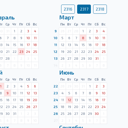
2316
2317
2318
враль
Март
Вт
Ср
Чт
Пт
Сб
Вс
Пн
Вт
Ср
Чт
Пт
Сб
Вс
30
31
1
2
3
4
9
26
27
28
1
2
3
4
6
7
8
9
10
11
10
5
6
7
8
9
10
11
13
14
15
16
17
18
11
12
13
14
15
16
17
18
20
21
22
23
24
25
12
19
20
21
22
23
24
25
27
28
1
2
3
4
13
26
27
28
29
30
31
1
6
7
8
9
10
11
14
2
3
4
5
6
7
8
й
Июнь
Вт
Ср
Чт
Пт
Сб
Вс
Пн
Вт
Ср
Чт
Пт
Сб
Вс
1
2
3
4
5
6
22
28
29
30
31
1
2
3
8
9
10
11
12
13
23
4
5
6
7
8
9
10
15
16
17
18
19
20
24
11
12
13
14
15
16
17
22
23
24
25
26
27
25
18
19
20
21
22
23
24
29
30
31
1
2
3
26
25
26
27
28
29
30
1
5
6
7
8
9
10
27
2
3
4
5
6
7
8
уст
Сентябрь