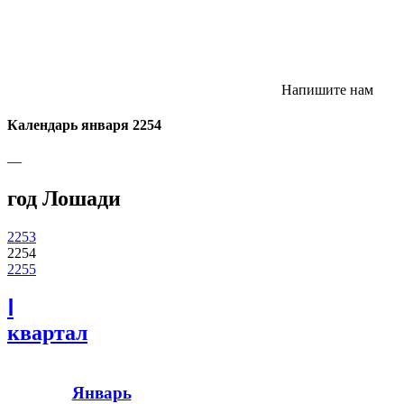
Напишите нам
Календарь января 2254
—
год Лошади
2253
2254
2255
Ⅰ
квартал
Январь