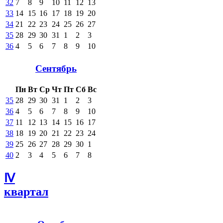
32
7
8
9
10
11
12
13
33
14
15
16
17
18
19
20
34
21
22
23
24
25
26
27
35
28
29
30
31
1
2
3
36
4
5
6
7
8
9
10
Сентябрь
Пн
Вт
Ср
Чт
Пт
Сб
Вс
35
28
29
30
31
1
2
3
36
4
5
6
7
8
9
10
37
11
12
13
14
15
16
17
38
18
19
20
21
22
23
24
39
25
26
27
28
29
30
1
40
2
3
4
5
6
7
8
Ⅳ
квартал